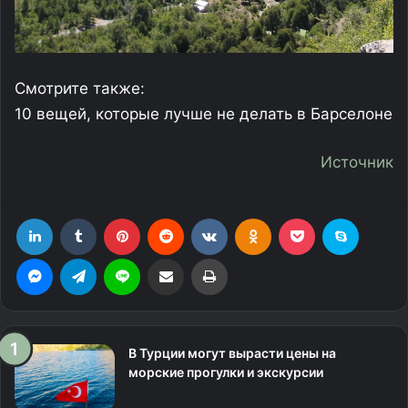
Смотрите также:
10 вещей, которые лучше не делать в Барселоне
Источник
LinkedIn
Tumblr
Pinterest
Reddit
Вконтакте
Одноклассники
Фрезеровка
Skype
Messenger
Telegram
Line
Поделиться через электронную почту
Печатать
В Турции могут вырасти цены на
морские прогулки и экскурсии