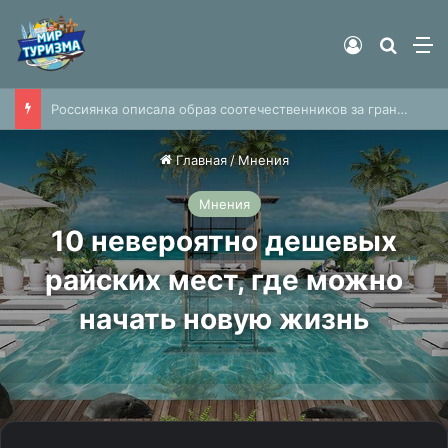
Войти
Найти
М
Россиянин описал супермаркет в Белоруссии словами «почти полное отсутствие наших брендов»
Главная
/
Мнения
Мнения
10 невероятно дешевых
райских мест, где можно
начать новую жизнь