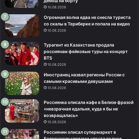
дебош на борту
р
10.08.2026
а
н
Огромная волна едва не снесла туриста
и
со скалы в Териберке и попала на видео
ч
10.08.2026
е
н
Турагент из Казахстана продала
и
россиянам фейковые туры на концерт
й
BTS
10.08.2026
Иностранец назвал регионы России с
самыми красивыми девушками
10.08.2026
Россиянка описала кафе в Белизе фразой
«невзрачная едальня, куда я бы не
возвращалась»
10.08.2026
Россиянин описал супермаркет в
Белоруссии словами «почти полное