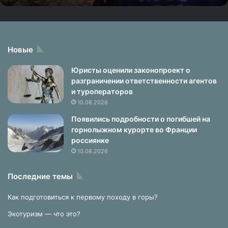
д
в
а
а
л
Новые
ь
Юристы оценили законопроект о
п
разграничении ответственности агентов
и
и туроператоров
н
и
10.08.2026
с
Появились подробности о погибшей на
т
горнолыжном курорте во Франции
а
россиянке
с
10.08.2026
о
р
Последние темы
в
а
Как подготовиться к первому походу в горы?
л
и
Экотуризм — что это?
с