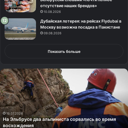
отсутствие наших брендов»
10.08.2026
Дубайская лотерея: на рейсах Flydubai в
Москву возможна посадка в Пакистане
09.08.2026
Показать больше
Н
а
Э
л
ь
б
р
у
19.07.2026
На Эльбрусе два альпиниста сорвались во время
с
восхождения
е