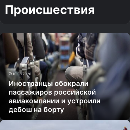
Происшествия
И
н
о
с
т
р
а
10.08.2026
н
Иностранцы обокрали
ц
пассажиров российской
ы
о
авиакомпании и устроили
б
дебош на борту
о
к
р
О
а
г