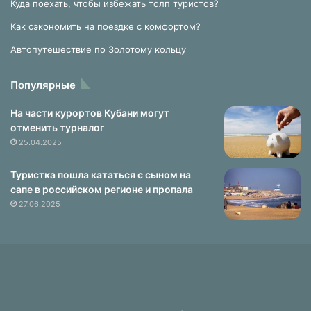
ь
Куда поехать, чтобы избежать толп туристов?
в
Как сэкономить на поездке с комфортом?
о
в
Автопутешествие по Золотому кольцу
р
е
Популярные
м
я
На части курортов Кубани могут
в
отменить турналог
о
25.04.2025
с
х
Туристка пошла кататься с сыном на
о
сапе в российском регионе и пропала
ж
27.06.2025
д
е
н
и
я