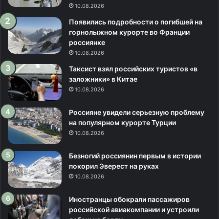
и
в
10.08.2026
к
а
Появились подробности о погибшей на
о
э
горнолыжном курорте во Франции
л
р
россиянке
о
о
р
10.08.2026
п
о
о
Таксист взял российских туристов «в
м
р
заложники» в Китае
т
10.08.2026
у
С
Россияне увидели серьезную проблему
о
на популярном курорте Турции
ч
10.08.2026
и
и
Безногий россиянин первым в истории
з
покорил Эверест на руках
-
10.08.2026
з
а
Иностранцы обокрали пассажиров
о
российской авиакомпании и устроили
г