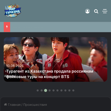
Войти
Найти
М
Появились подробности о погибшей на горнолыжном курорте во Франции россиянке
10.08.2026
Турагент из Казахстана продала россиянам
фейковые туры на концерт BTS
Главная
/
Происшествия