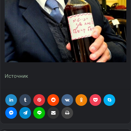
Источник
LinkedIn
Tumblr
Pinterest
Reddit
Вконтакте
Одноклассники
Фрезеровка
Skype
Messenger
Telegram
Line
Поделиться через электронную почту
Печатать