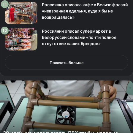
Россиянка описала кафе в Белизе фразой
«невзрачная едальня, куда я бы не
возвращалась»
Россиянин описал супермаркет в
Белоруссии словами «почти полное
отсутствие наших брендов»
Показать больше
2
0
и
д
е
й
,
к
20 идей, как использовать ПВХ трубы, которые