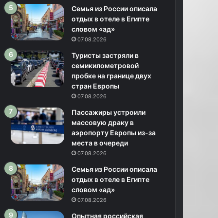
Семья из России описала
отдых в отеле в Египте
словом «ад»
07.08.2026
Туристы застряли в
семикилометровой
пробке на границе двух
стран Европы
07.08.2026
Пассажиры устроили
массовую драку в
аэропорту Европы из-за
места в очереди
07.08.2026
Семья из России описала
отдых в отеле в Египте
словом «ад»
07.08.2026
Опытная российская