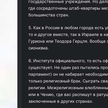
государственные учреждения. Но дел
где сосредоточены штаб-квартиры ме
большинства стран.
5. Как в России в любом городе есть 
то и другое вместе, так в Израиле в 
1
Гуриона или Теодора Герцля. Вообще 
9
-
сионизма.
л
е
6. Института официального, то есть о
т
31.07.2025
н
существует. Не один раз пытались про
 в посадке на
19-летний выпускник поехал
и
парламент) он не набирает необходим
у и довела его
праздновать окончание школы 
й
только религиозный брак. Сыграть св
Европу и не выжил
в
ы
религии. Межрелигиозным влюбленным
п
или в Чехию, где вас распишут в ратуш
у
заключенные в других странах.
с
к