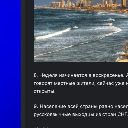
к
о
н
ч
а
н
и
е
ш
к
о
л
8. Неделя начинается в воскресенье. А
ы
в
говорят местные жители, сейчас уже н
Е
открыты.
в
р
о
9. Население всей страны равно насе
п
русскоязычные выходцы из стран СНГ
у
и