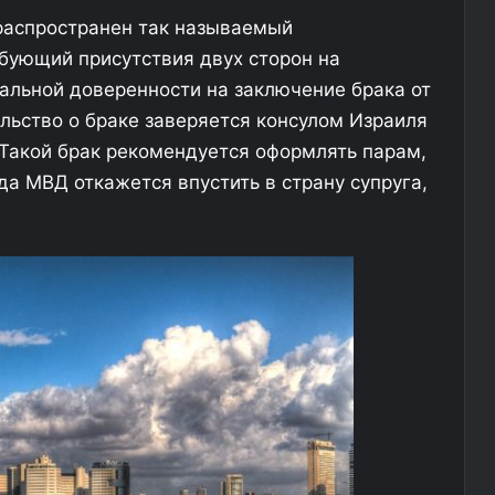
а
а
 распространен так называемый
п
н
ебующий присутствия двух сторон на
р
е
альной доверенности на заключение брака от
и
з
р
а
ельство о браке заверяется консулом Израиля
о
х
 Такой брак рекомендуется оформлять парам,
д
о
да МВД откажется впустить в страну супруга,
ы
т
(
е
2
л
5
и
ф
з
о
а
т
п
о
у
)
с
т
и
т
ь
р