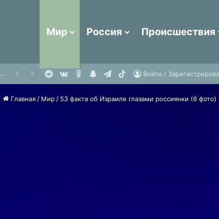
Мир
Россия
Происшествия
Reddit
vk.com
Одноклассники
Snapchat
Telegram
TikTok
ийский аэропорт закрыли ради безопасности
Войти / Зарегистрирова
Главная
/
Мир
/
53 факта об Израиле глазами россиянки (6 фото)