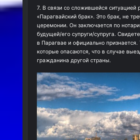
н
7. В связи со сложившейся ситуацией
и
«Парагвайский брак». Это брак, не тр
к
церемонии. Он заключается по нотари
п
о
будущей/его супруги/супруга. Свидет
е
в Парагвае и официально признается.
х
которые опасаются, что в случае выез
а
л
гражданина другой страны.
п
р
а
з
д
н
о
в
а
т
ь
о