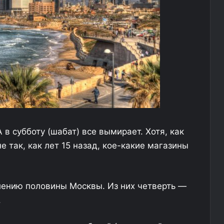
е
й
с
в
а
н
к
т
-
 в субботу (шабат) все вымирает. Хотя, как
е
т
е так, как лет 15 назад, кое-какие магазины
е
р
б
у
лению половины Москвы. Из них четверть —
р
.
г