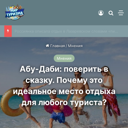
Войти
Найти
М
Переполненные людьми пляжи российского курортного города попали на видео
Главная
/
Мнения
Мнения
Абу-Даби: поверить в
сказку. Почему это
идеальное место отдыха
для любого туриста?