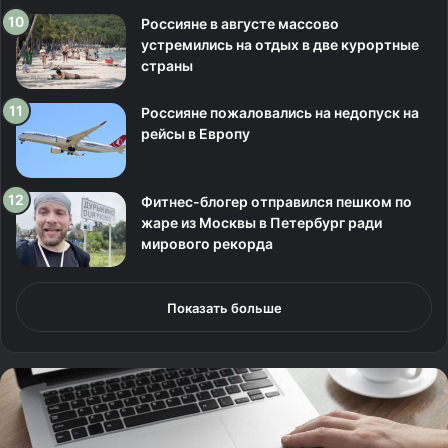
Россияне в августе массово
устремились на отдых в две курортные
страны
Россияне пожаловались на недопуск на
рейсы в Европу
Фитнес-блогер отправился пешком по
жаре из Москвы в Петербург ради
мирового рекорда
Показать больше
Р
о
с
с