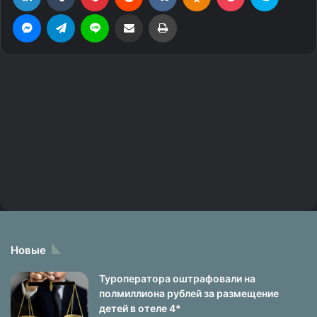
Новые
Туроператора оштрафовали на
полмиллиона рублей за размещение
детей в отеле 4*