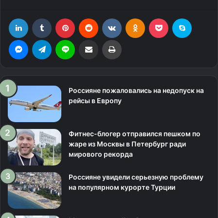
LinkedIn
Tumblr
Pinterest
Reddit
Вконтакте
Одноклассники
Фрезеровка
Skype
Messenger
Telegram
Line
Поделиться через электронную почту
Печатать
Россияне пожаловались на недопуск на
рейсы в Европу
Фитнес-блогер отправился пешком по
жаре из Москвы в Петербург ради
мирового рекорда
Россияне увидели серьезную проблему
на популярном курорте Турции