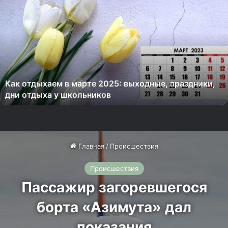
а
к
о
т
д
ы
х
Как отдыхаем в марте 2025: выходные, праздники,
а
дни отдыха у школьников
е
м
в
м
а
р
т
е
2
0
2
5
: