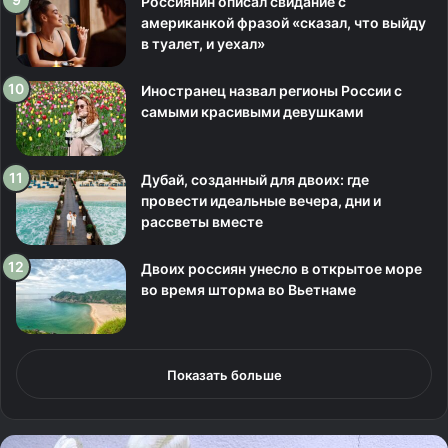
Россиянин описал свидание с
американкой фразой «сказал, что выйду
в туалет, и уехал»
Иностранец назвал регионы России с
самыми красивыми девушками
Дубай, созданный для двоих: где
провести идеальные вечера, дни и
рассветы вместе
Двоих россиян унесло в открытое море
во время шторма во Вьетнаме
Показать больше
К