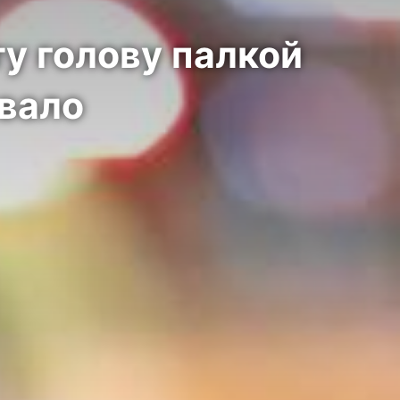
у голову палкой
ывало