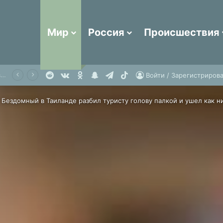
Мир
Россия
Происшествия
Reddit
vk.com
Одноклассники
Snapchat
Telegram
TikTok
Гид заманивал туристов в трудовую секту ради бесплатного восхождения на Эльбрус
Войти / Зарегистрирова
Бездомный в Таиланде разбил туристу голову палкой и ушел как н