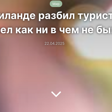
Мир
иланде разбил турист
ел как ни в чем не б
22.04.2025