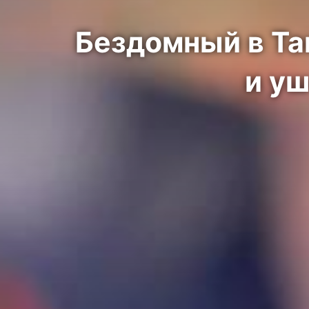
Бездомный в Та
и уш