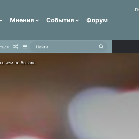
П
Мнения
События
Форум
Случайная статья
Sidebar
Найти
ться
и в чем не бывало