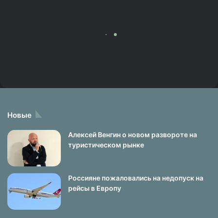
Новые
Алексей Венгин о новом развороте на
туристическом рынке
Россияне пожаловались на недопуск на
рейсы в Европу