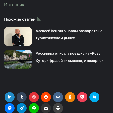
Источник
Похожие статьи
Алексей Венгин о новом развороте на
туристическом рынке
Россиянка описала поездку на «Розу
Хутор» фразой «и смешно, и позорно»
LinkedIn
Tumblr
Pinterest
Reddit
Вконтакте
Одноклассники
Фрезеровка
Skype
Messenger
Telegram
Line
Поделиться через электронную почту
Печатать