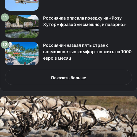
Россиянка описала поездку на «Розу
Хутор» фразой «и смешно, и позорно»
Россиянин назвал пять стран с
возможностью комфортно жить на 1000
евро в месяц
Показать больше
Е
в
р
о
п
е