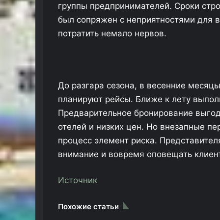
группы предпринимателей. Сроки стр
был сопряжен с неприятностями для в
потратить немало нервов.
В
Ф
и
н
До разгара сезона, в весенние месяц
л
планируют рейсы. Ближе к лету выпол
я
15.01.2026
Предварительное бронирование выгод
н
В Финляндии призвали открыть
д
отелей и низких цен. Но внезапные пе
ию «Больше,
границу с Россией для
и
процесс элемент риска. Представител
ыт до 15 июля
восстановления экономики
и
внимание и вовремя оповещать клиен
п
р
и
Источник
з
в
Похожие статьи
а
л