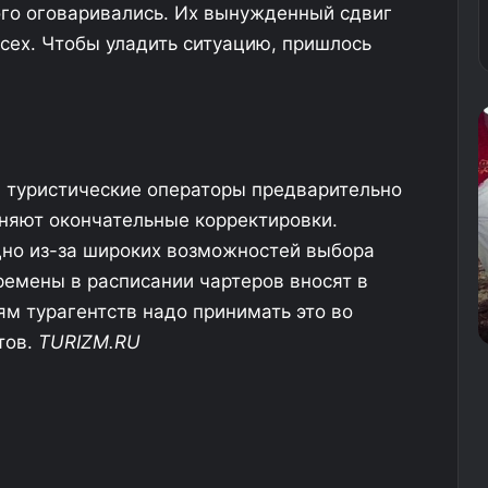
ого оговаривались. Их вынужденный сдвиг
сех. Чтобы уладить ситуацию, пришлось
В
а
п
э
и
р
с
ы туристические операторы предварительно
о
о
няют окончательные корректировки.
п
к
но из-за широких возможностей выбора
о
н
10.09.2025
р
е
ремены в расписании чартеров вносят в
В аэропорту российского курортного
т
о
ям турагентств надо принимать это во
города ввели ограничения на полеты
у
б
тов.
TURIZM.RU
р
о
ч
с
н
с
и
х
й
д
с
о