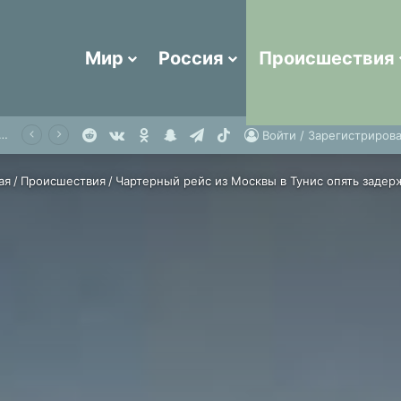
Мир
Россия
Происшествия
Reddit
vk.com
Одноклассники
Snapchat
Telegram
TikTok
Назван топ-5 популярных стран для отдыха россиян осенью
Войти / Зарегистрирова
ая
/
Происшествия
/
Чартерный рейс из Москвы в Тунис опять задер