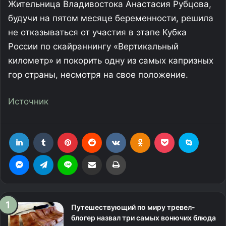
Жительница Владивостока Анастасия Рубцова,
будучи на пятом месяце беременности, решила
не отказываться от участия в этапе Кубка
России по скайраннингу «Вертикальный
километр» и покорить одну из самых капризных
гор страны, несмотря на свое положение.
Источник
LinkedIn
Tumblr
Pinterest
Reddit
Вконтакте
Одноклассники
Фрезеровка
Skype
Messenger
Telegram
Line
Поделиться через электронную почту
Печатать
Путешествующий по миру тревел-
блогер назвал три самых вонючих блюда