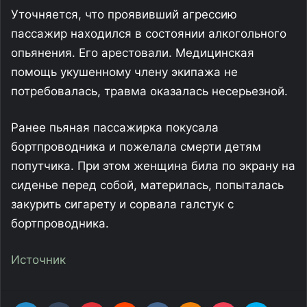
н
и
й