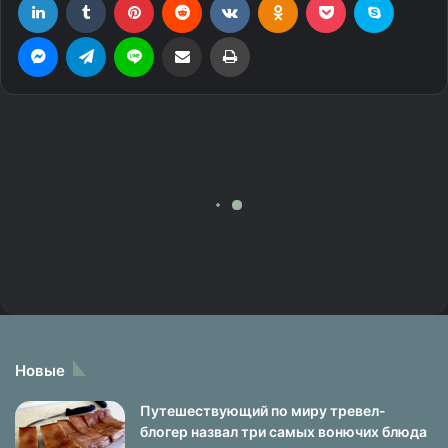
Новые
Путешествующий по миру тревел-
блогер назвал три самых вонючих блюда