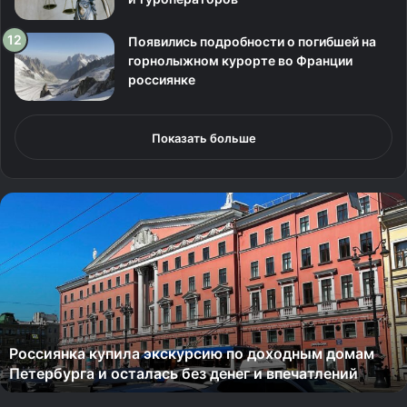
Появились подробности о погибшей на
горнолыжном курорте во Франции
россиянке
Показать больше
Р
о
с
с
и
я
н
к
Россиянка купила экскурсию по доходным домам
а
Петербурга и осталась без денег и впечатлений
к
у