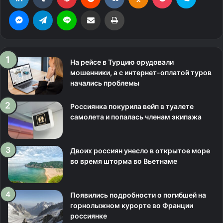
Messenger
Telegram
Line
Поделиться через электронную почту
Печатать
На рейсе в Турцию орудовали
мошенники, а с интернет-оплатой туров
начались проблемы
Россиянка покурила вейп в туалете
самолета и попалась членам экипажа
Двоих россиян унесло в открытое море
во время шторма во Вьетнаме
Появились подробности о погибшей на
горнолыжном курорте во Франции
россиянке