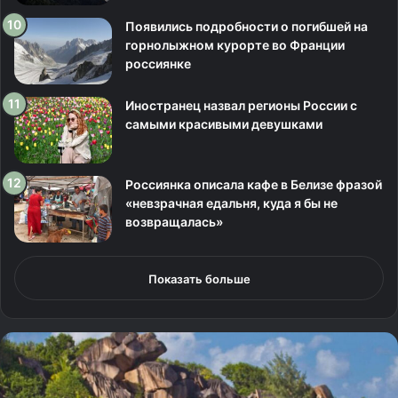
Появились подробности о погибшей на
горнолыжном курорте во Франции
россиянке
Иностранец назвал регионы России с
самыми красивыми девушками
Россиянка описала кафе в Белизе фразой
«невзрачная едальня, куда я бы не
возвращалась»
Показать больше
С
е
й
ш