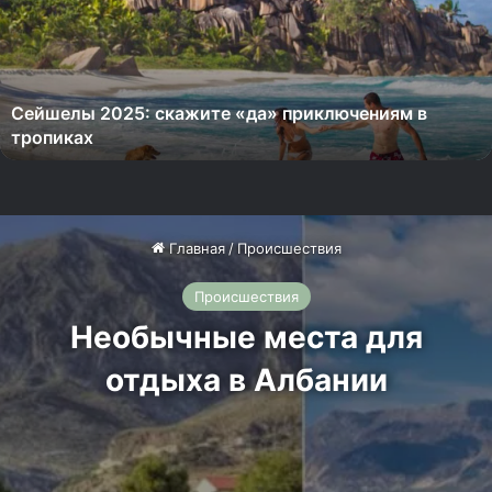
е
л
ы
2
Сейшелы 2025: скажите «да» приключениям в
0
тропиках
2
5
:
с
к
а
ж
и
т
е
«
д
а
»
п
р