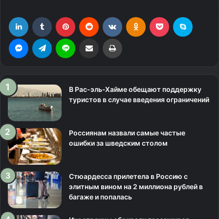
LinkedIn
Tumblr
Pinterest
Reddit
Вконтакте
Одноклассники
Фрезеровка
Skype
Messenger
Telegram
Line
Поделиться через электронную почту
Печатать
В Рас-эль-Хайме обещают поддержку
туристов в случае введения ограничений
Россиянам назвали самые частые
ошибки за шведским столом
Стюардесса прилетела в Россию с
элитным вином на 2 миллиона рублей в
багаже и попалась