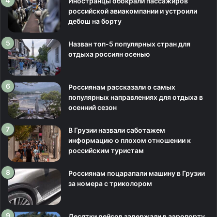
Иностранцы обокрали пассажиров
российской авиакомпании и устроили
дебош на борту
Назван топ-5 популярных стран для
отдыха россиян осенью
Россиянам рассказали о самых
популярных направлениях для отдыха в
осенний сезон
В Грузии назвали саботажем
информацию о плохом отношении к
российским туристам
Россиянам поцарапали машину в Грузии
за номера с триколором
Десятки рейсов задержали в аэропорту