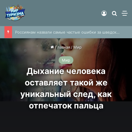
Войти
Найти
М
Россиянам назвали самые частые ошибки за шведским столом
Главная
/
Мир
Мир
Дыхание человека
оставляет такой же
уникальный след, как
отпечаток пальца