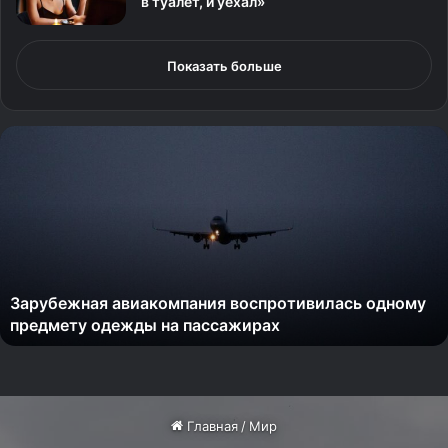
в туалет, и уехал»
Показать больше
З
а
р
у
б
е
ж
н
Зарубежная авиакомпания воспротивилась одному
а
предмету одежды на пассажирах
я
а
в
и
а
к