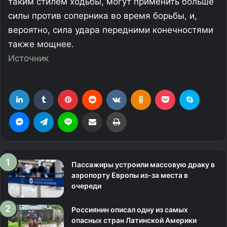
таким стилем ходьбы, могут применить больше
силы против соперника во время борьбы, и,
вероятно, сила удара передними конечностями
также мощнее.
Источник
LinkedIn
Tumblr
Pinterest
Reddit
Вконтакте
Одноклассники
Фрезеровка
Skype
Messenger
Telegram
Line
Поделиться через электронную почту
Печатать
Пассажиры устроили массовую драку в
аэропорту Европы из-за места в
очереди
Россиянин описал одну из самых
опасных стран Латинской Америки