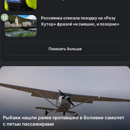
Россиянка описала поездку на «Розу
Хутор» фразой «и смешно, и позорно»
Показать больше
Г
и
д
о
в
и
э
к
Гидов и экскурсоводов хотят обязать работать
с
официально
к
у