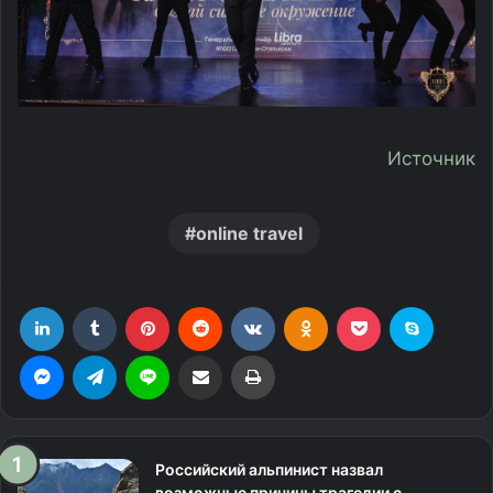
Источник
online travel
LinkedIn
Tumblr
Pinterest
Reddit
Вконтакте
Одноклассники
Фрезеровка
Skype
Messenger
Telegram
Line
Поделиться через электронную почту
Печатать
Российский альпинист назвал
возможные причины трагедии с