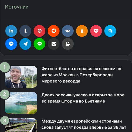
Источник
LinkedIn
Tumblr
Pinterest
Reddit
Вконтакте
Одноклассники
Фрезеровка
Skype
Messenger
Telegram
Line
Поделиться через электронную почту
Печатать
Фитнес-блогер отправился пешком по
жаре из Москвы в Петербург ради
мирового рекорда
Двоих россиян унесло в открытое море
во время шторма во Вьетнаме
Между двумя европейскими странами
снова запустят поезда впервые за 38 лет