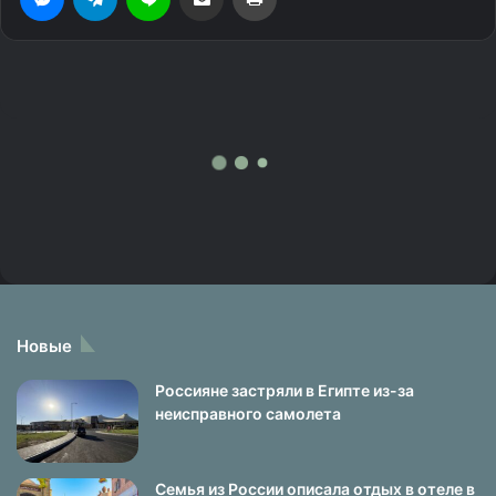
Новые
Россияне застряли в Египте из-за
неисправного самолета
Семья из России описала отдых в отеле в