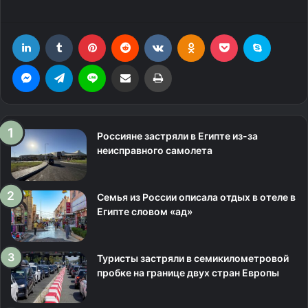
LinkedIn
Tumblr
Pinterest
Reddit
Вконтакте
Одноклассники
Фрезеровка
Skype
Messenger
Telegram
Line
Поделиться через электронную почту
Печатать
Россияне застряли в Египте из-за
неисправного самолета
Семья из России описала отдых в отеле в
Египте словом «ад»
Туристы застряли в семикилометровой
пробке на границе двух стран Европы