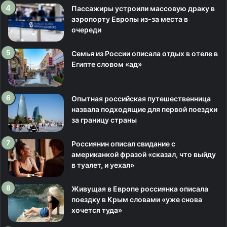
Пассажиры устроили массовую драку в
аэропорту Европы из-за места в
очереди
Семья из России описала отдых в отеле в
Египте словом «ад»
Опытная российская путешественница
назвала подходящие для первой поездки
за границу страны
Россиянин описал свидание с
американкой фразой «сказал, что выйду
в туалет, и уехал»
Живущая в Европе россиянка описала
поездку в Крым словами «уже снова
хочется туда»