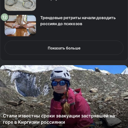
Трендовые ретриты начали доводить
россиян до психозов
Показать больше
С
т
а
л
и
и
з
в
Стали известны сроки эвакуации застрявшей на
е
горе в Киргизии россиянки
с
т