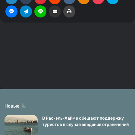
Новые
В Рас-эль-Хайме обещают поддержку
туристов в случае введения ограничений