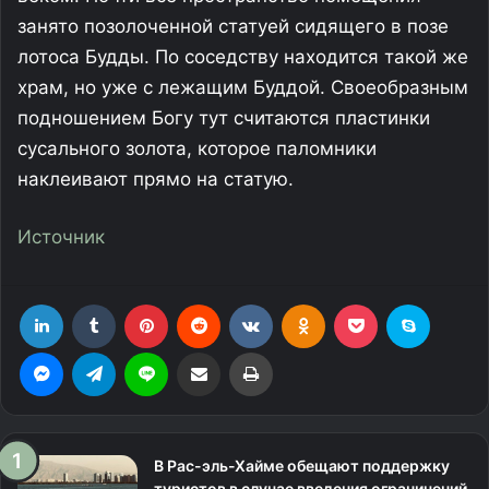
занято позолоченной статуей сидящего в позе
лотоса Будды. По соседству находится такой же
храм, но уже с лежащим Буддой. Своеобразным
подношением Богу тут считаются пластинки
сусального золота, которое паломники
наклеивают прямо на статую.
Источник
LinkedIn
Tumblr
Pinterest
Reddit
Вконтакте
Одноклассники
Фрезеровка
Skype
Messenger
Telegram
Line
Поделиться через электронную почту
Печатать
В Рас-эль-Хайме обещают поддержку
туристов в случае введения ограничений