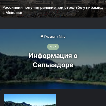
и
Россиянин получил ранение при стрельбе у пирамид
н
в Мексике
п
о
л
у
ч
и
л
р
а
н
е
н
и
е
п
р
и
с
т