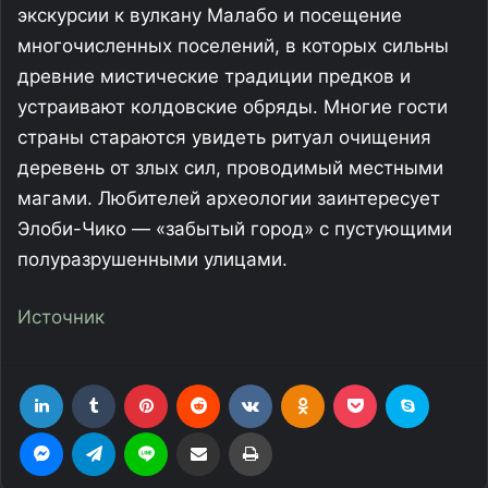
экскурсии к вулкану Малабо и посещение
многочисленных поселений, в которых сильны
древние мистические традиции предков и
устраивают колдовские обряды. Многие гости
страны стараются увидеть ритуал очищения
деревень от злых сил, проводимый местными
магами. Любителей археологии заинтересует
Элоби-Чико — «забытый город» с пустующими
полуразрушенными улицами.
Источник
LinkedIn
Tumblr
Pinterest
Reddit
Вконтакте
Одноклассники
Фрезеровка
Skype
Messenger
Telegram
Line
Поделиться через электронную почту
Печатать