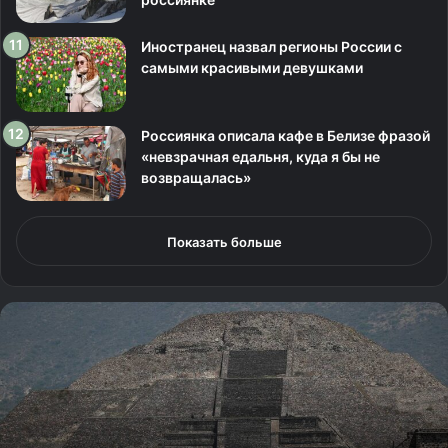
Иностранец назвал регионы России с
самыми красивыми девушками
Россиянка описала кафе в Белизе фразой
«невзрачная едальня, куда я бы не
возвращалась»
Показать больше
Р
о
с
с
и
я
н