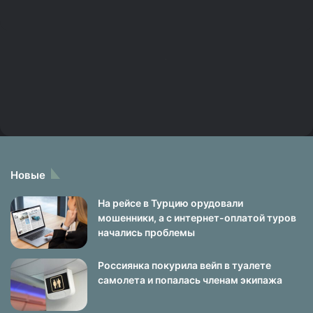
Новые
На рейсе в Турцию орудовали
мошенники, а с интернет-оплатой туров
начались проблемы
Россиянка покурила вейп в туалете
самолета и попалась членам экипажа