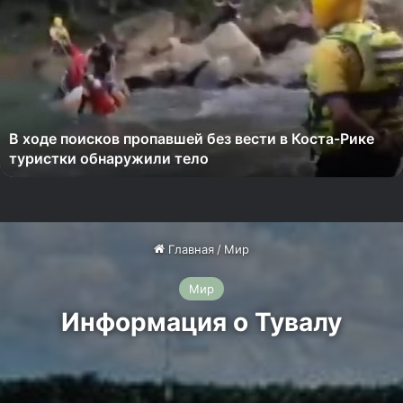
х
о
д
е
п
о
и
В ходе поисков пропавшей без вести в Коста-Рике
с
туристки обнаружили тело
к
о
в
п
р
о
п
а
в
ш
е
й
б