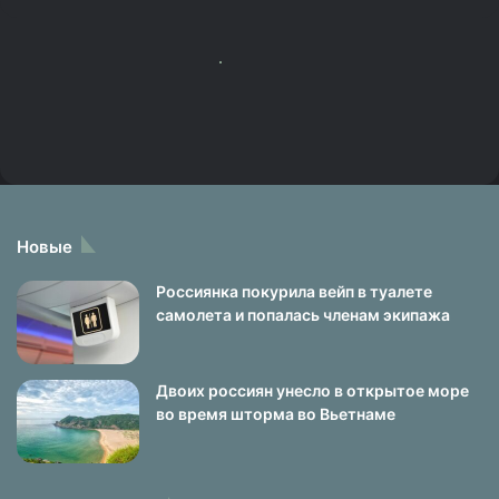
Новые
Россиянка покурила вейп в туалете
самолета и попалась членам экипажа
Двоих россиян унесло в открытое море
во время шторма во Вьетнаме