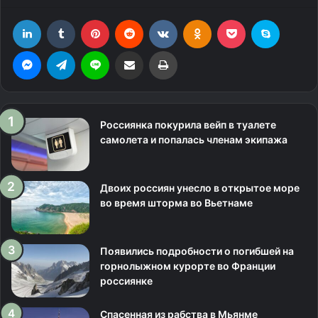
LinkedIn
Tumblr
Pinterest
Reddit
Вконтакте
Одноклассники
Фрезеровка
Skype
Messenger
Telegram
Line
Поделиться через электронную почту
Печатать
Россиянка покурила вейп в туалете
самолета и попалась членам экипажа
Двоих россиян унесло в открытое море
во время шторма во Вьетнаме
Появились подробности о погибшей на
горнолыжном курорте во Франции
россиянке
Спасенная из рабства в Мьянме