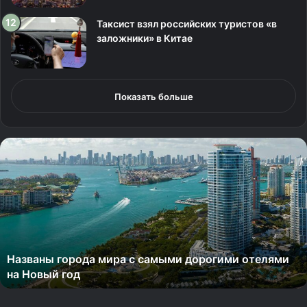
Таксист взял российских туристов «в
заложники» в Китае
Показать больше
Н
а
з
в
а
н
ы
г
Названы города мира с самыми дорогими отелями
о
на Новый год
р
о
д