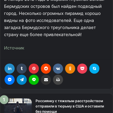
Бермудских островов был найден подводный
город. Несколько огромных пирамид хорошо
видны на фото исследователей. Еще одна
загадка Бермудского треугольника делает
страну еще более привлекательной!
Источник
LinkedIn
Tumblr
Pinterest
Reddit
Вконтакте
Одноклассники
Фрезеровка
Skype
Messenger
Telegram
Line
Поделиться через электронную почту
Печатать
Россиянку с тяжелым расстройством
отправили в тюрьму в США и оставили
без помощи