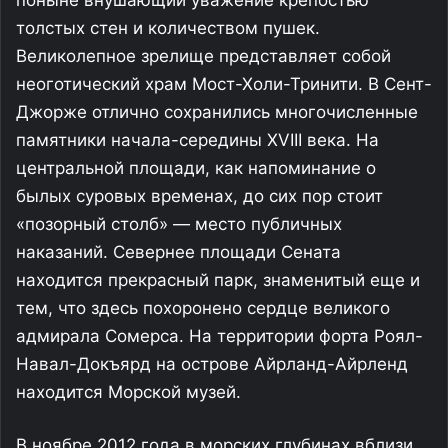
поныне внушающий уважение крепостью
толстых стен и количеством пушек.
Великолепное зрелище представляет собой
неоготический храм Мост-Холи-Тринити. В Сент-
Джорже отлично сохранились многочисленные
памятники начала-середины XVIII века. На
центральной площади, как напоминание о
былых суровых временах, до сих пор стоит
«позорный столб» — место публичных
наказаний. Севернее площади Сената
находится прекрасный парк, знаменитый еще и
тем, что здесь похоронено сердце великого
адмирала Сомерса. На территории форта Роял-
Навал-Докъярд на острове Айрланд-Айрленд
находится Морской музей.
В ноябре 2012 года в морских глубинах вблизи