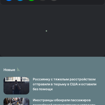
Новые
Россиянку с тяжелым расстройством
отправили в тюрьму в США и оставили
без помощи
Иностранцы обокрали пассажиров
российской авиакомпании и устроили