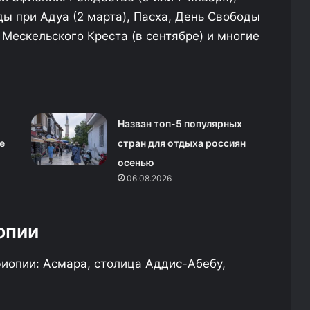
е
а
ды при Адуа (2 марта), Пасха, День Свободы
е
ь Мескельского Креста (в сентябре) и многие
2
у
7
н
0
у
р
?
е
й
с
Назван топ-5 популярных
о
е
стран для отдыха россиян
в
осенью
06.08.2026
опии
иопии: Асмара, столица Аддис-Абебу,