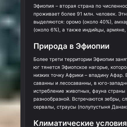
Эфиопия – вторая страна по численно
проживает более 91 млн. человек. Эт
выделяются: оромо (около 40%), амхар
(около 6%), а также индийцы, армяне,
Природа в Эфиопии
Более трети территории Эфиопии заня
юг тянется Эфиопское нагорье, которо
низких точку Африки – впадину Афар.
саванны и лесосаванны, в юго-западн
истребление животных, фауна страны 
разнообразной. Встречаются зебры, сл
сервалы, страусы (полупустыня Данак
Климатические условия