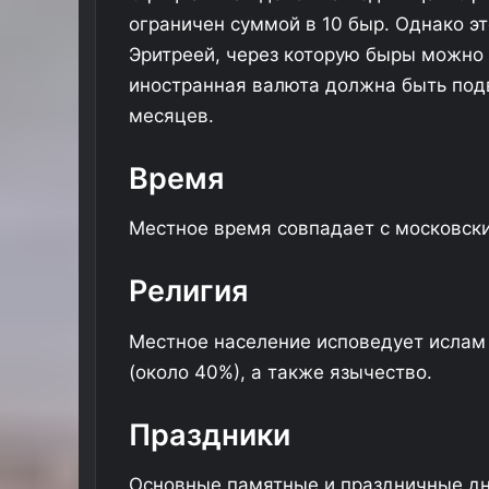
ю
ограничен суммой в 10 быр. Однако эт
п
Эритреей, через которую быры можно 
о
иностранная валюта должна быть подв
д
е
месяцев.
ш
е
Время
в
е
л
Местное время совпадает с московск
и
н
Религия
а
2
0
Местное население исповедует ислам 
%
(около 40%), а также язычество.
Праздники
Основные памятные и праздничные дни