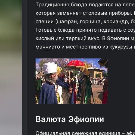
Традиционно блюда подаются на лепеш
которая заменяет столовые приборы. 
специи (шафран, горчица, кориандр, ба
Готовые блюда принято подавать с со
кислый или терпкий вкус. В Эфиопии 
А
в
маччиато и местное пиво из кукурузы 
и
а
б
и
л
Индию
22.04.2025
е
з-за кишечной
Авиабилеты в Грузию подешеве
т
20%
ы
в
Г
р
Валюта Эфиопии
у
з
Официальная денежная единица – эфио
и