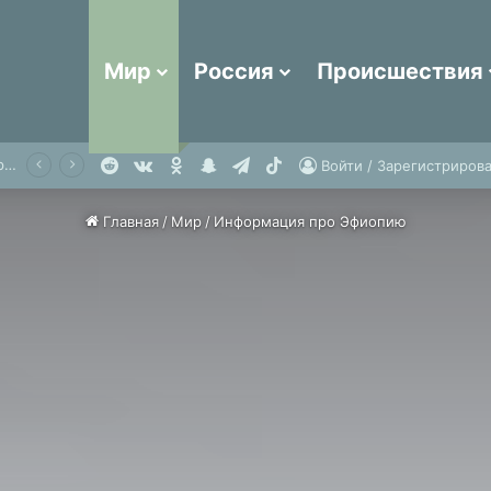
Мир
Россия
Происшествия
Reddit
vk.com
Одноклассники
Snapchat
Telegram
TikTok
Стюардесса прилетела в Россию с элитным вином на 2 миллиона рублей в багаже и попалась
Войти / Зарегистрирова
Главная
/
Мир
/
Информация про Эфиопию