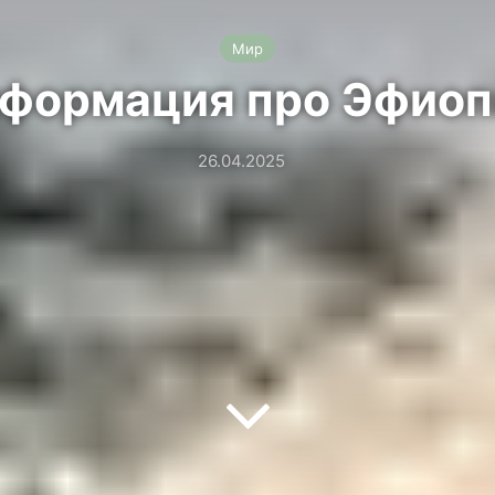
Мир
формация про Эфио
26.04.2025