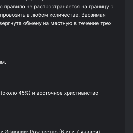
э
о
о правило не распространяется на границу с
р
и
провозить в любом количестве. Ввозимая
о
с
ергнута обмену на местную в течение трех
п
х
о
о
р
д
т
и
а
т
х
в
з
им.
а
с
д
а
е
д
р
о
ж
к
(около 45%) и восточное христианство
а
л
л
и
д
б
е
о
й
л
н
 Эфиопии: Рождество (6 или 7 января),