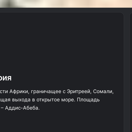
фия
асти Африки, граничащее с Эритреей, Сомали,
ющая выхода в открытое море. Площадь
а – Аддис-Абеба.