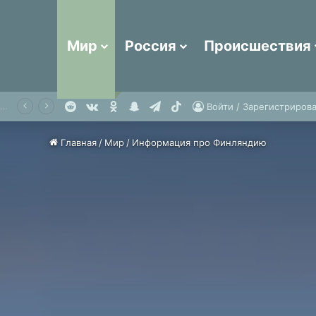
Мир
Россия
Происшествия
Reddit
vk.com
Одноклассники
Snapchat
Telegram
TikTok
Россиянин описал супермаркет в Белоруссии словами «почти полное отсутствие наших брендов»
Войти / Зарегистрирова
Главная
/
Мир
/
Информация про Финляндию