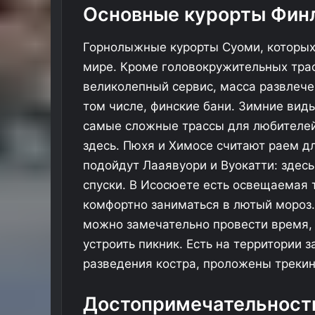
у
Основные курорты Фин
с
т
Горнолыжные курорты Суоми, которых 
и
л
мире. Кроме головокружительных трас
и
великолепный сервис, масса развлече
п
том числе, финские бани. Зимние виды
о
е
самые сложные трассы для любителе
з
здесь. Пюхя и Химосе считают раем д
д
подойдут Лааявуори и Вуокатти: здес
а
«
спуски. В Исосюете есть освещаемая 
Б
комфортно заниматься в лютый мороз
у
можно замечательно провести время,
р
е
устроить пикник. Есть на территории
в
разведения костра, проложены треки
е
с
т
Достопримечательност
н