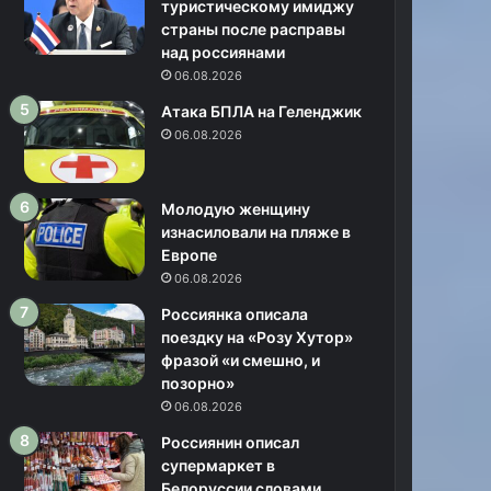
туристическому имиджу
страны после расправы
над россиянами
06.08.2026
Атака БПЛА на Геленджик
06.08.2026
Молодую женщину
изнасиловали на пляже в
Европе
06.08.2026
Россиянка описала
поездку на «Розу Хутор»
фразой «и смешно, и
позорно»
06.08.2026
Россиянин описал
супермаркет в
Белоруссии словами