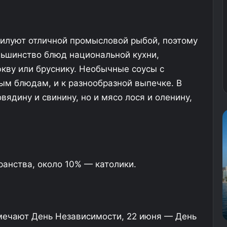
билуют отличной промысловой рыбой, поэтому
ольшинство блюд национальной кухни,
юкву или бруснику. Необычные соусы с
ым блюдам, и к разнообразной выпечке. В
вядину и свинину, но и мясо лося и оленину,
1
B
1
n
-
o
л
v
е
o
анства, около 10% — католики.
т
:
27.06.2025
н
г
11-летняя девочка не выжила после
я
о
о
падения с седьмого этажа отеля в
я
т
Европе
д
о
мечают День Независимости, 22 июня — День
е
в