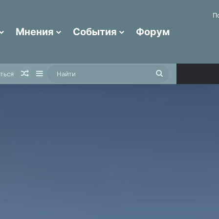
П
Мнения
События
Форум
Случайная статья
Sidebar
Найти
ться