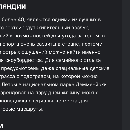
е
к
ляндии
н
а
и
о
более 40, являются одними из лучших в
я
т
с
е
с гостей ждут живительный воздух,
с
л
ний и возможностей для ухода за телом, в
е
я
 спорта очень развиты в стране, поэтому
д
к
ь
й острых ощущений можно найти именно
м
н
ля сноубордистов. Для семейного отдыха
о
и
ь предусмотрены даже специальные детские
г
з
о
к
трасса с подогревом, на которой можно
э
о
. Летом в национальном парке Лемменйоки
т
 арендовав на пару дней хижину, можно
а
у
ж
с
 заповедника специальные места для
а
е
нговые маршруты.
о
з
т
о
е
н
и
л
у