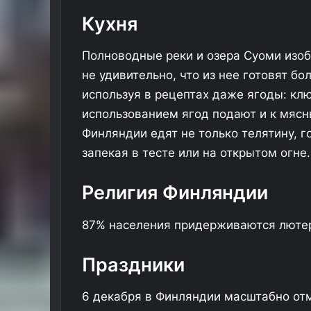
Кухня
Полноводные реки и озера Суоми изо
не удивительно, что из нее готовят б
используя в рецептах даже ягоды: кл
использованием ягод подают и к мясн
Финляндии едят не только телятину, го
запекая в тесте или на открытом огне.
М
е
ж
Религия Финляндии
д
у
03.12.2025
87% населения придерживаются лютер
М
Между Москвой и Нижним
о
Новгородом запустили поезда
Праздники
с
«Буревестник» после 11-летнег
к
перерыва
в
6 декабря в Финляндии масштабно от
о