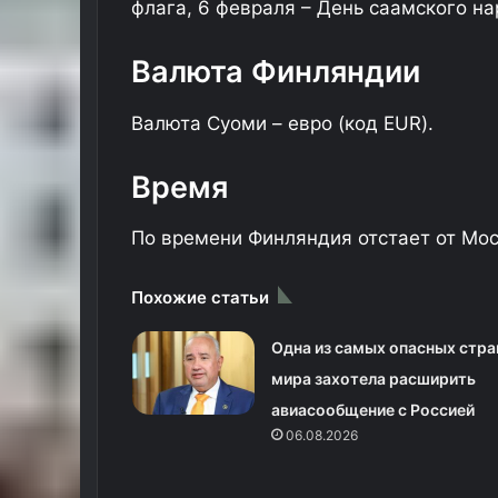
флага, 6 февраля – День саамского на
й
и
Н
Валюта Финляндии
и
ж
Валюта Суоми – евро (код EUR).
н
и
м
Время
Н
о
По времени Финляндия отстает от Моск
в
г
о
Похожие статьи
р
о
Одна из самых опасных стра
д
мира захотела расширить
о
м
авиасообщение с Россией
з
06.08.2026
а
п