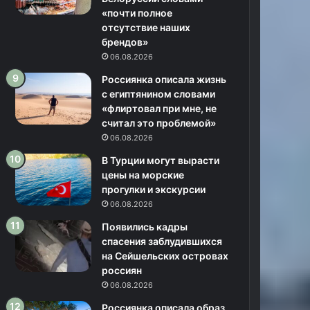
«почти полное
отсутствие наших
брендов»
06.08.2026
Россиянка описала жизнь
с египтянином словами
«флиртовал при мне, не
считал это проблемой»
06.08.2026
В Турции могут вырасти
цены на морские
прогулки и экскурсии
06.08.2026
Появились кадры
спасения заблудившихся
на Сейшельских островах
россиян
06.08.2026
Россиянка описала образ