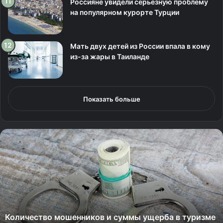
Россияне увидели серьезную проблему
на популярном курорте Турции
Мать двух детей из России впала в кому
из-за жары в Таиланде
Показать больше
К
о
л
и
ч
е
с
т
Количество мошенников и суммы ущерба в туризме
в