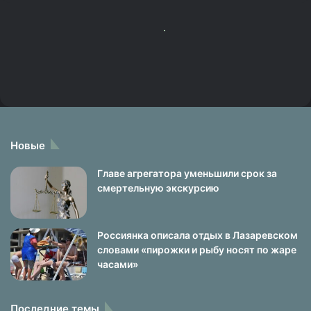
Новые
Главе агрегатора уменьшили срок за
смертельную экскурсию
Россиянка описала отдых в Лазаревском
словами «пирожки и рыбу носят по жаре
часами»
Последние темы