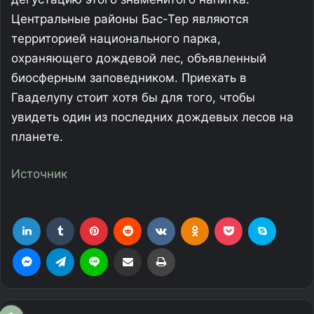
Центральные районы Бас-Тер являются
территорией национального парка,
охраняющего дождевой лес, объявленный
биосферным заповедником. Приехать в
Гваделупу стоит хотя бы для того, чтобы
увидеть один из последних дождевых лесов на
планете.
Источник
LinkedIn
Tumblr
Pinterest
Reddit
Вконтакте
Одноклассники
Фрезеровка
Skype
Messenger
Telegram
Line
Поделиться через электронную почту
Печатать