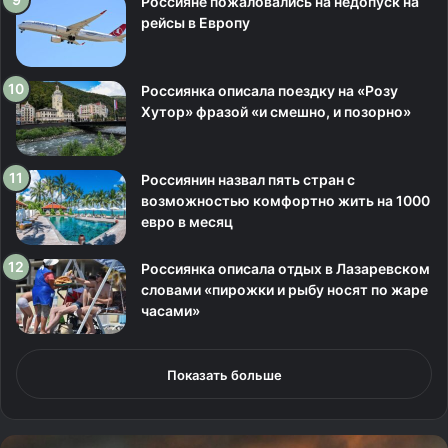
Россияне пожаловались на недопуск на
рейсы в Европу
Россиянка описала поездку на «Розу
Хутор» фразой «и смешно, и позорно»
Россиянин назвал пять стран с
возможностью комфортно жить на 1000
евро в месяц
Россиянка описала отдых в Лазаревском
словами «пирожки и рыбу носят по жаре
часами»
Показать больше
Е