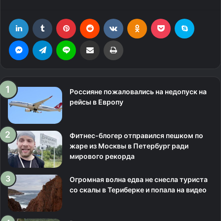
LinkedIn
Tumblr
Pinterest
Reddit
Вконтакте
Одноклассники
Фрезеровка
Skype
Messenger
Telegram
Line
Поделиться через электронную почту
Печатать
Россияне пожаловались на недопуск на
рейсы в Европу
Фитнес-блогер отправился пешком по
жаре из Москвы в Петербург ради
мирового рекорда
Огромная волна едва не снесла туриста
со скалы в Териберке и попала на видео