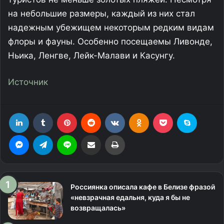
на небольшие размеры, каждый из них стал
надежным убежищем некоторым редким видам
флоры и фауны. Особенно посещаемы Ливонде,
Ньика, Ленгве, Лейк-Малави и Касунгу.
Источник
LinkedIn
Tumblr
Pinterest
Reddit
Вконтакте
Одноклассники
Фрезеровка
Skype
Messenger
Telegram
Line
Поделиться через электронную почту
Печатать
Россиянка описала кафе в Белизе фразой
«невзрачная едальня, куда я бы не
возвращалась»