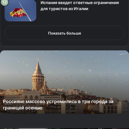
Испания введет ответные ограничения
для туристов из Италии
Показать больше
В
ы
л
е
т
е
в
ш
Вылетевший из Сочи самолет подал сигнал
и
бедствия над Черным морем
й
и
з
С