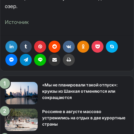
озер.
Источник
LinkedIn
Tumblr
Pinterest
Reddit
Вконтакте
Одноклассники
Фрезеровка
Skype
Messenger
Telegram
Line
Поделиться через электронную почту
Печатать
«Мы не планировали такой отпуск»:
круизы из Шанхая отменяются или
сокращаются
Россияне в августе массово
устремились на отдых в две курортные
страны