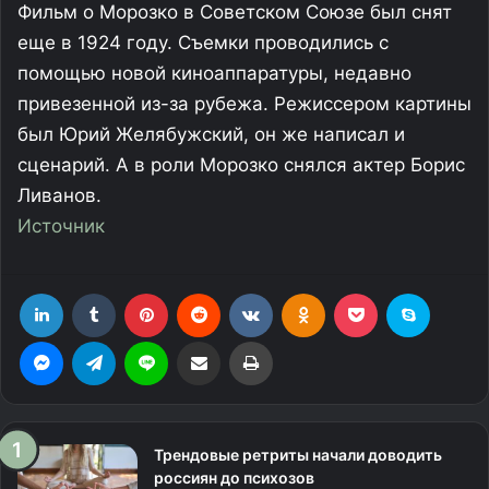
Фильм о Морозко в Советском Союзе был снят
еще в 1924 году. Съемки проводились с
помощью новой киноаппаратуры, недавно
привезенной из-за рубежа. Режиссером картины
был Юрий Желябужский, он же написал и
сценарий. А в роли Морозко снялся актер Борис
Ливанов.
Источник
LinkedIn
Tumblr
Pinterest
Reddit
Вконтакте
Одноклассники
Фрезеровка
Skype
Messenger
Telegram
Line
Поделиться через электронную почту
Печатать
Трендовые ретриты начали доводить
россиян до психозов