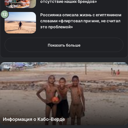
отсутствие наших брендов»
Россиянка описала жизнь с египтянином
словами «флиртовал при мне, не считал
это проблемой»
Показать больше
И
н
ф
о
р
м
а
ц
и
Информация о Кабо-Верде
я
о