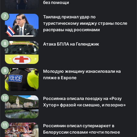
без помощи
Таиланд признал удар по
туристическому имиджу страны после
расправы над россиянами
Атака БПЛА на Геленджик
Молодую женщину изнасиловали на
пляже в Европе
Россиянка описала поездку на «Розу
Хутор» фразой «и смешно, и позорно»
Россиянин описал супермаркет в
Белоруссии словами «почти полное