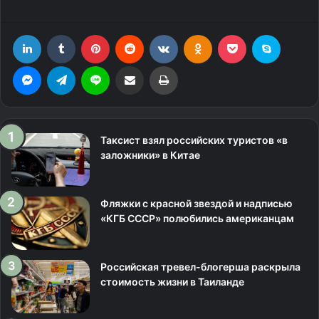
LinkedIn
Tumblr
Pinterest
Reddit
Вконтакте
Одноклассники
Фрезеровка
Skype
Messenger
Telegram
Line
Поделиться через электронную почту
Печатать
Таксист взял российских туристов «в
заложники» в Китае
Фляжки с красной звездой и надписью
«КГБ СССР» полюбились американцам
Российская тревел-блогерша раскрыла
стоимость жизни в Таиланде