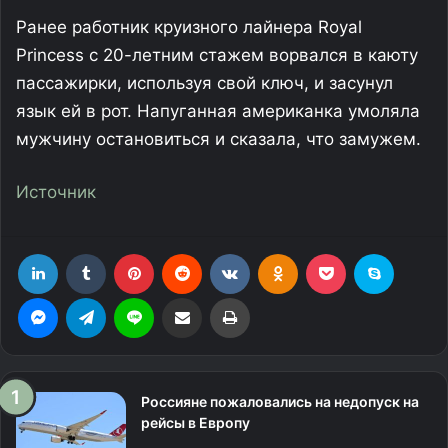
Ранее работник круизного лайнера Royal
Princess с 20-летним стажем ворвался в каюту
пассажирки, используя свой ключ, и засунул
язык ей в рот. Напуганная американка умоляла
мужчину остановиться и сказала, что замужем.
Источник
LinkedIn
Tumblr
Pinterest
Reddit
Вконтакте
Одноклассники
Фрезеровка
Skype
Messenger
Telegram
Line
Поделиться через электронную почту
Печатать
Россияне пожаловались на недопуск на
рейсы в Европу