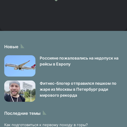
Новые
Россияне пожаловались на недопуск на
рейсы в Европу
Фитнес-блогер отправился пешком по
жаре из Москвы в Петербург ради
мирового рекорда
Последние темы
Как подготовиться к первому походу в горы?