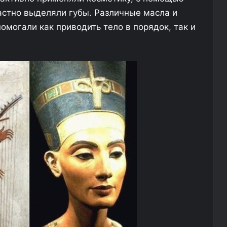
н
растно выделяли губы. Различные масла и
а
омогали как приводить тело в порядок, так и
Б
а
й
к
а
л
е
к
а
т
е
р
а
н
е
в
ы
ж
и