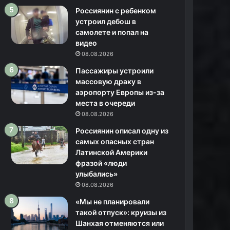
Россиянин с ребенком
устроил дебош в
самолете и попал на
видео
08.08.2026
Пассажиры устроили
массовую драку в
аэропорту Европы из-за
места в очереди
08.08.2026
Россиянин описал одну из
самых опасных стран
Латинской Америки
фразой «люди
улыбались»
08.08.2026
«Мы не планировали
такой отпуск»: круизы из
Шанхая отменяются или