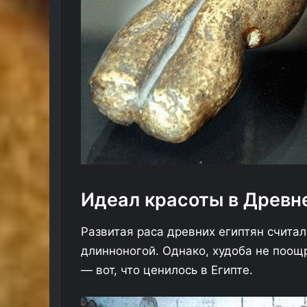
М
е
ж
д
Идеал красоты в Древн
у
н
Развитая раса древних египтян счита
а
ла отель в
21.11.2025
р
длинноногой. Однако, худоба не поощ
вал с текущими
Международный аэропорт Рос
о
— вот, что ценилось в Египте.
ввел ограничения на полеты
д
н
ы