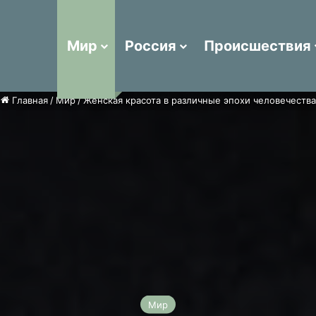
Мир
Россия
Происшествия
Reddit
vk.com
Одноклассники
Snapchat
Telegram
TikTok
вшие на рейс россиянки устроили забег за самолетом и попали на видео
Войти / Зарегистрирова
Главная
/
Мир
/
Женская красота в различные эпохи человечества
Мир