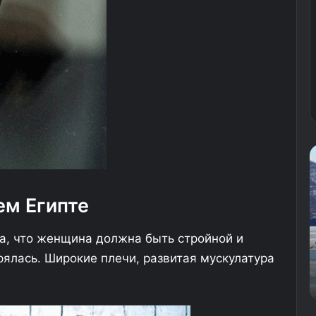
Ч
е
т
в
ем Египте
е
р
19.05.2026
ла, что женщина должна быть стройной и
о
Четверо пассажиров
п
рялась. Широкие плечи, развитая мускулатура
сии
перевернувшегося на Байкале катера
а
не выжили
с
с
а