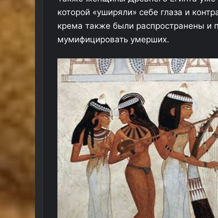
р
которой «уширяли» себе глаза и конт
а
крема также были распространены и п
н
и
мумифицировать умерших.
ч
е
н
и
я
н
а
п
о
л
е
т
ы