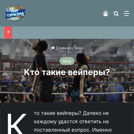
Войти
Найти
М
Фитнес-блогер отправился пешком по жаре из Москвы в Петербург ради мирового рекорда
Главная
/
Мир
Мир
Кто такие вейперы?
К
то такие вейперы? Далеко не
каждому удастся ответить на
поставленный вопрос. Именно