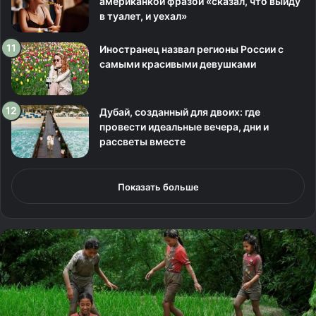
американкой фразой «сказал, что выйду
в туалет, и уехал»
Иностранец назвал регионы России с
самыми красивыми девушками
Дубай, созданный для двоих: где
провести идеальные вечера, дни и
рассветы вместе
Показать больше
Н
а
ц
и
о
н