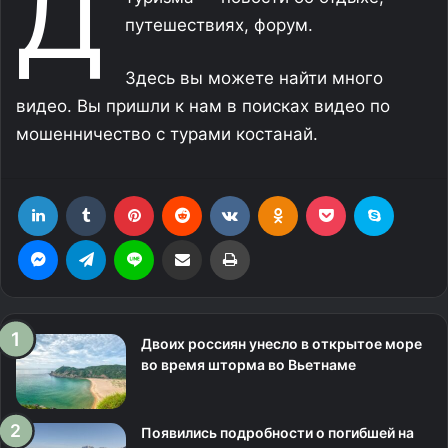
Д
путешествиях, форум.
Здесь вы можете найти много
видео. Вы пришли к нам в поисках видео по
мошенничество с турами костанай.
LinkedIn
Tumblr
Pinterest
Reddit
Вконтакте
Одноклассники
Фрезеровка
Skype
Messenger
Telegram
Line
Поделиться через электронную почту
Печатать
Двоих россиян унесло в открытое море
во время шторма во Вьетнаме
Появились подробности о погибшей на