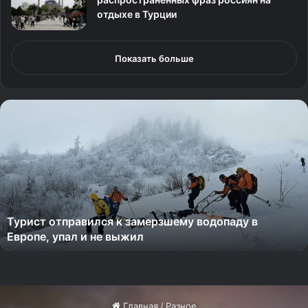
отдыхе в Турции
Показать больше
Т
у
р
и
с
т
о
т
Турист отправился к замерзшему водопаду в
п
Европе, упал и не выжил
р
а
в
и
л