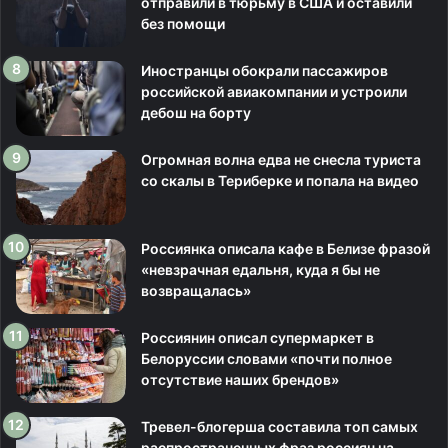
отправили в тюрьму в США и оставили
без помощи
Иностранцы обокрали пассажиров
российской авиакомпании и устроили
дебош на борту
Огромная волна едва не снесла туриста
со скалы в Териберке и попала на видео
Россиянка описала кафе в Белизе фразой
«невзрачная едальня, куда я бы не
возвращалась»
Россиянин описал супермаркет в
Белоруссии словами «почти полное
отсутствие наших брендов»
Тревел-блогерша составила топ самых
распространенных фраз россиян на