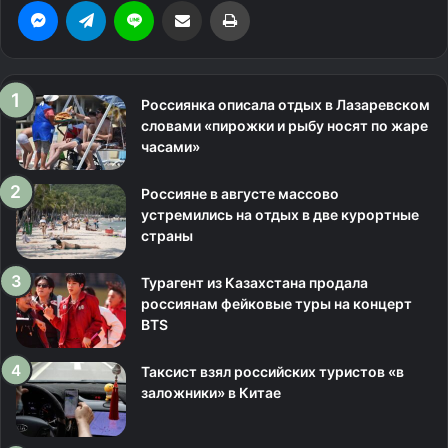
Messenger
Telegram
Line
Поделиться через электронную почту
Печатать
Россиянка описала отдых в Лазаревском
словами «пирожки и рыбу носят по жаре
часами»
Россияне в августе массово
устремились на отдых в две курортные
страны
Турагент из Казахстана продала
россиянам фейковые туры на концерт
BTS
Таксист взял российских туристов «в
заложники» в Китае