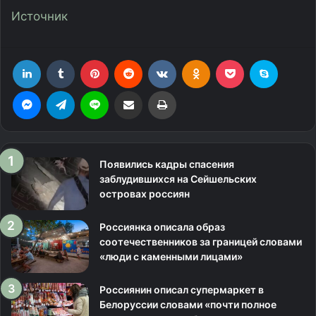
Источник
LinkedIn
Tumblr
Pinterest
Reddit
Вконтакте
Одноклассники
Фрезеровка
Skype
Messenger
Telegram
Line
Поделиться через электронную почту
Печатать
Появились кадры спасения
заблудившихся на Сейшельских
островах россиян
Россиянка описала образ
соотечественников за границей словами
«люди с каменными лицами»
Россиянин описал супермаркет в
Белоруссии словами «почти полное