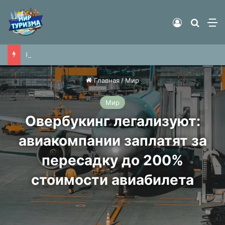
Войти
Найти
М
Россиянин описал супермаркет в Белоруссии словами «почти полное отсутствие наших брендов»
Главная
/
Мир
Мир
Овербукинг легализуют:
авиакомпании заплатят за
пересадку до 200%
стоимости авиабилета