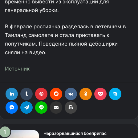
временно вывести из эксплуатации для
генеральной уборки.
В феврале россиянка разделась в летевшем в
Таиланд самолете и стала приставать к
попутчикам. Поведение пьяной дебоширки
сняли на видео.
Источник
LinkedIn
Tumblr
Pinterest
Reddit
Вконтакте
Одноклассники
Фрезеровка
Skype
Messenger
Telegram
Line
Поделиться через электронную почту
Печатать
Неразорвавшийся боеприпас