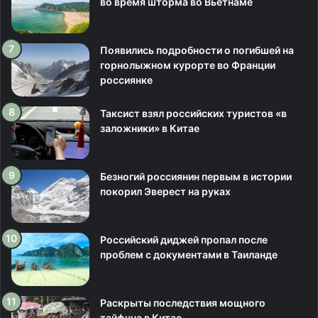
во время шторма во Вьетнаме
Появились подробности о погибшей на
горнолыжном курорте во Франции
россиянке
Таксист взял российских туристов «в
заложники» в Китае
Безногий россиянин первым в истории
покорил Эверест на руках
Российский диджей пропал после
проблем с документами в Таиланде
Раскрыты последствия мощного
тайфуна в Китае