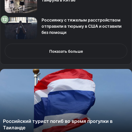
Россиянку с тяжелым расстройством
отправили в тюрьму в США и оставили
без помощи
Показать больше
А
э
р
о
п
о
р
т
Аэропорт Шереметьево перестал принимать
Ш
самолеты
е