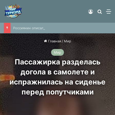
Войти
Найти
М
Россиянин описал свидание с американкой фразой «сказал, что выйду в туалет, и уехал»
Главная
/
Мир
Мир
Пассажирка разделась
догола в самолете и
испражнилась на сиденье
перед попутчиками