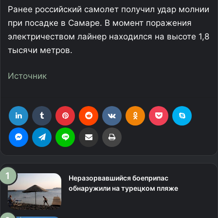
Ранее российский самолет получил удар молнии
при посадке в Самаре. В момент поражения
электричеством лайнер находился на высоте 1,8
тысячи метров.
Источник
LinkedIn
Tumblr
Pinterest
Reddit
Вконтакте
Одноклассники
Фрезеровка
Skype
Messenger
Telegram
Line
Поделиться через электронную почту
Печатать
Неразорвавшийся боеприпас
обнаружили на турецком пляже