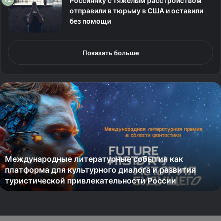
Россиянку с тяжелым расстройством
отправили в тюрьму в США и оставили
без помощи
Показать больше
М
е
ж
д
у
н
а
Международные литературные события как
р
платформа для культурного диалога и развития
о
туристической привлекательности России
д
н
ы
е