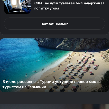
США, заснул в туалете и был задержан за
попытку угона
Показать больше
В
и
ю
л
е
р
о
В июле россияне в Турции уступили первое место
с
туристам из Германии
с
и
я
н
е