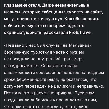
а
н
и
и