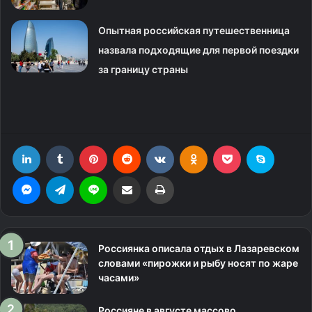
Опытная российская путешественница
назвала подходящие для первой поездки
за границу страны
LinkedIn
Tumblr
Pinterest
Reddit
Вконтакте
Одноклассники
Фрезеровка
Skype
Messenger
Telegram
Line
Поделиться через электронную почту
Печатать
Россиянка описала отдых в Лазаревском
словами «пирожки и рыбу носят по жаре
часами»
Россияне в августе массово