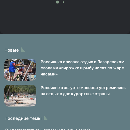
Новые
Россиянка описала отдых в Лазаревском
словами «пирожки и рыбу носят по жаре
часами»
Россияне в августе массово устремились
на отдых в две курортные страны
Последние темы