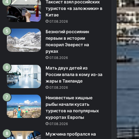
Таксист взял российских
туристов «в заложники» в
Китае
07.08.2026
Безногий россиянин
первым в истории
покорил Эверест на
руках
07.08.2026
Мать двух детей из
России впала в кому из-за
жары в Таиланде
07.08.2026
Неизвестные хищные
рыбы начали кусать
туристов на популярных
курортах Европы
07.08.2026
Мужчина пробрался на