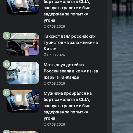
борт самолета в США,
заснул в туалете и был
задержан за попытку
угона
07.08.2026
Таксист взял российских
туристов «в заложники» в
Китае
07.08.2026
Мать двух детей из
России впала в кому из-за
жары в Таиланде
07.08.2026
Мужчина пробрался на
борт самолета в США,
заснул в туалете и был
задержан за попытку
угона
07.08.2026