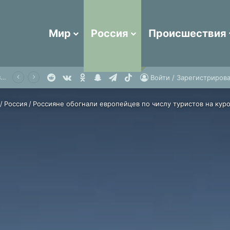
Мир
Россия
Происшествия
Reddit
vk.com
Одноклассники
Snapchat
Telegram
TikTok
Таксист взял российских туристов «в заложники» в Китае
Войти / Зарегистрирова
/
Россия
/
Россияне обогнали европейцев по числу туристов на куро