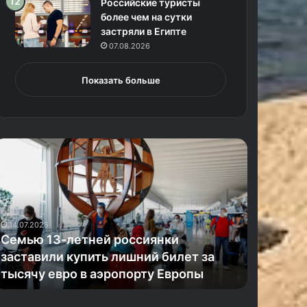
Российские туристы
более чем на сутки
застряли в Египте
07.08.2026
Показать больше
С
Т
а
м
е
ц
ю
б
ы
14.07.2026
л
Семью 13-летней россиянки
16.04.2026
о
заставили купить лишний билет за
Таец бы
б
тысячу евро в аэропорту Европы
европей
л
и
т