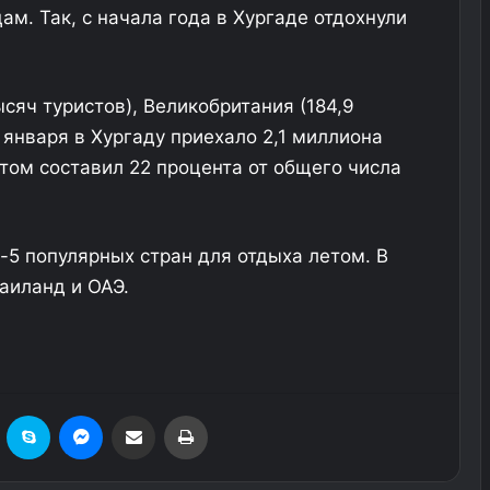
м. Так, с начала года в Хургаде отдохнули
сяч туристов), Великобритания (184,9
с января в Хургаду приехало 2,1 миллиона
этом составил 22 процента от общего числа
-5 популярных стран для отдыха летом. В
Таиланд и ОАЭ.
езеровка
Skype
Messenger
Поделиться через электронную почту
Печатать