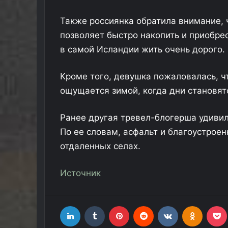
Также россиянка обратила внимание, 
позволяет быстро накопить и приобре
в самой Исландии жить очень дорого.
Кроме того, девушка пожаловалась, ч
ощущается зимой, когда дни становят
Ранее другая тревел-блогерша удивил
По ее словам, асфальт и благоустрое
отдаленных селах.
Источник
LinkedIn
Tumblr
Pinterest
Reddit
Вконтакте
Одноклассники
Фр