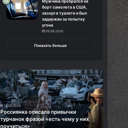
Мужчина пробрался на
борт самолета в США,
заснул в туалете и был
задержан за попытку
угона
09.08.2026
Показать больше
Н
а
з
в
а
н
12.05.2026
ы
Россиянка описала привычки
20.04.2026
н
турчанок фразой «есть чему у них
Названы
о
поучиться»
соло-ту
в