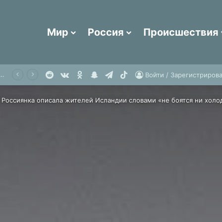
Мир
Россия
Происшествия
Reddit
vk.com
Одноклассники
Snapchat
Telegram
TikTok
Таксист взял российских туристов «в заложники» в Китае
Войти / Зарегистрирова
Россиянка описала жителей Исландии словами «не боятся ни холо