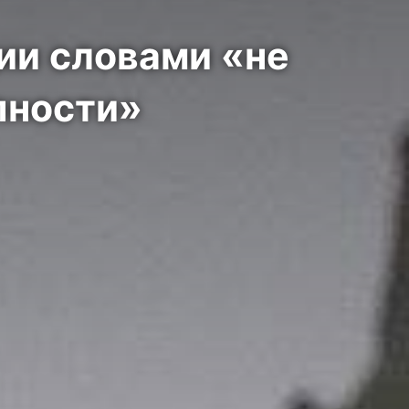
ии словами «не
пности»