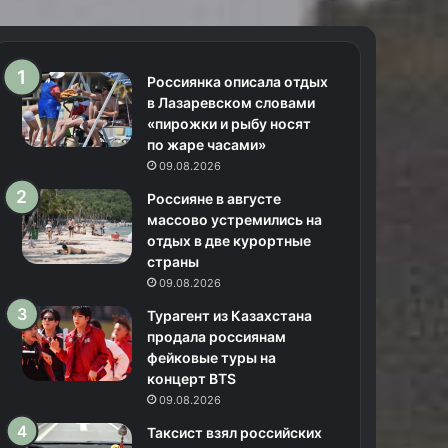
Россиянка описала отдых
в Лазаревском словами
«пирожки и рыбу носят
по жаре часами»
09.08.2026
Россияне в августе
массово устремились на
отдых в две курортные
страны
09.08.2026
Турагент из Казахстана
продала россиянам
фейковые туры на
концерт BTS
09.08.2026
Таксист взял российских