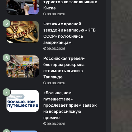
туристов «в заложники» в
Китае
09.08.2026
Фляжки с красной
звездой и надписью «КГБ
СССР» полюбились
американцам
09.08.2026
Российская тревел-
блогерша раскрыла
стоимость жизни в
Таиланде
09.08.2026
«Больше, чем
путешествие»
продлевает прием заявок
на всероссийскую
премию
09.08.2026