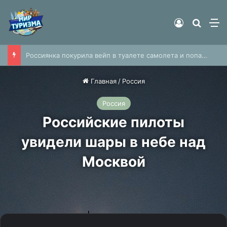
Войти
Найти
М
Россиянка покурила вейп в туалете самолета и попалась членам экипажа
Главная
/
Россия
Россия
Российские пилоты
увидели шары в небе над
Москвой