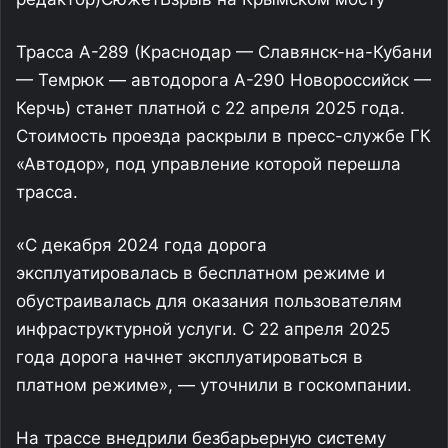
я
р
а
с
с
т
а
т
ь
с
я
с
ж
и
з
н
ь
ю