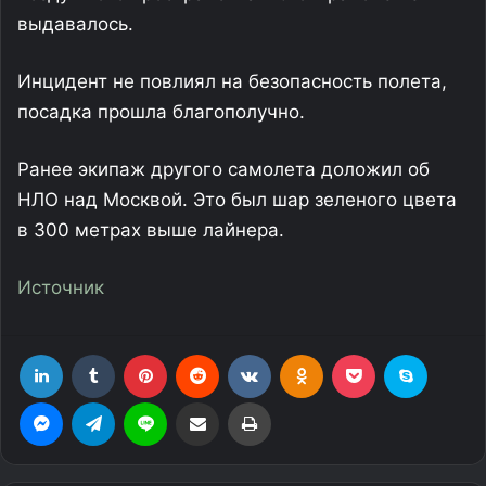
выдавалось.
Инцидент не повлиял на безопасность полета,
посадка прошла благополучно.
Ранее экипаж другого самолета доложил об
НЛО над Москвой. Это был шар зеленого цвета
в 300 метрах выше лайнера.
Источник
LinkedIn
Tumblr
Pinterest
Reddit
Вконтакте
Одноклассники
Фрезеровка
Skype
Messenger
Telegram
Line
Поделиться через электронную почту
Печатать