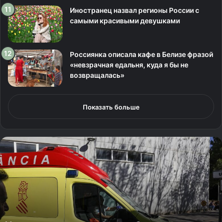
Иностранец назвал регионы России с
самыми красивыми девушками
Россиянка описала кафе в Белизе фразой
«невзрачная едальня, куда я бы не
возвращалась»
Показать больше
М
у
ж
ч
и
н
а
н