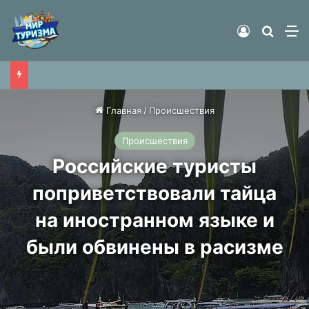
Войти
Найти
М
Россияне пожаловались на недопуск на рейсы в Европу
Главная
/
Происшествия
Происшествия
Российские туристы
поприветствовали тайца
на иностранном языке и
были обвинены в расизме