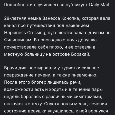
н
а
н
е
с
т
у
р
и
с
т
о
т
е
л
ю