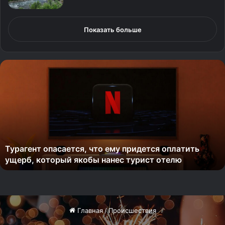
Показать больше
Т
у
р
а
г
е
н
т
Турагент опасается, что ему придется оплатить
о
ущерб, который якобы нанес турист отелю
п
а
с
а
е
т
с