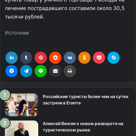
лечение пострадавшего составили около 30,5
тысячи рублей.
Источник
LinkedIn
Tumblr
Pinterest
Reddit
Вконтакте
Одноклассники
Фрезеровка
Skype
Messenger
Telegram
Line
Поделиться через электронную почту
Печатать
Российские туристы более чем на сутки
застряли в Египте
Алексей Венгин о новом развороте на
туристическом рынке