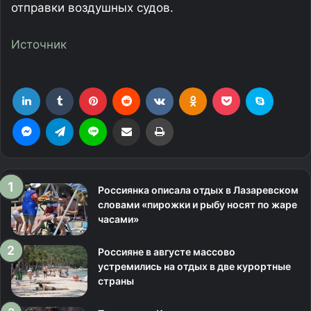
отправки воздушных судов.
Источник
LinkedIn
Tumblr
Pinterest
Reddit
Вконтакте
Одноклассники
Фрезеровка
Skype
Messenger
Telegram
Line
Поделиться через электронную почту
Печатать
Россиянка описала отдых в Лазаревском
словами «пирожки и рыбу носят по жаре
часами»
Россияне в августе массово
устремились на отдых в две курортные
страны