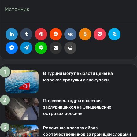
Источник
LinkedIn
Tumblr
Pinterest
Reddit
Вконтакте
Одноклассники
Фрезеровка
Skype
Messenger
Telegram
Line
Поделиться через электронную почту
Печатать
В Турции могут вырасти цены на
морские прогулки и экскурсии
Появились кадры спасения
заблудившихся на Сейшельских
островах россиян
Россиянка описала образ
соотечественников за границей словами