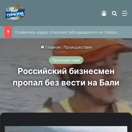
Войти
Найти
М
Россиянка описала образ соотечественников за границей словами «люди с каменными лицами»
Главная
/
Происшествия
Происшествия
Российский бизнесмен
пропал без вести на Бали