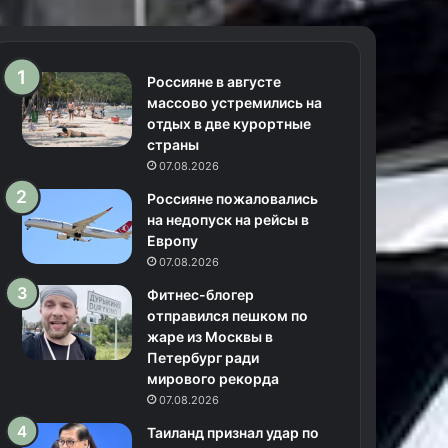
Россияне в августе
массово устремились на
отдых в две курортные
страны
07.08.2026
Россияне пожаловались
на недопуск на рейсы в
Европу
07.08.2026
Фитнес-блогер
отправился пешком по
жаре из Москвы в
Петербург ради
мирового рекорда
07.08.2026
Таиланд признал удар по