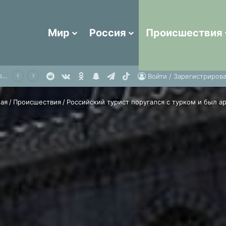
Мир
Россия
Происшествия
Reddit
vk.com
Одноклассники
Snapchat
Telegram
TikTok
Таиланд признал удар по туристическому имиджу страны после расправы над россиянами
Войти / Зарегистрирова
ая
/
Происшествия
/
Российский турист поругался с турком и был а