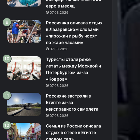
евро в месяц
07.08.2026
Россиянка описала отдых
в Лазаревском словами
«пирожки и рыбу носят
по жаре часами»
07.08.2026
Туристы стали реже
летать между Москвой и
Петербургом из-за
«Ковров»
07.08.2026
Россияне застряли в
Египте из-за
неисправного самолета
07.08.2026
Семья из России описала
отдых в отеле в Египте
словом «ад»