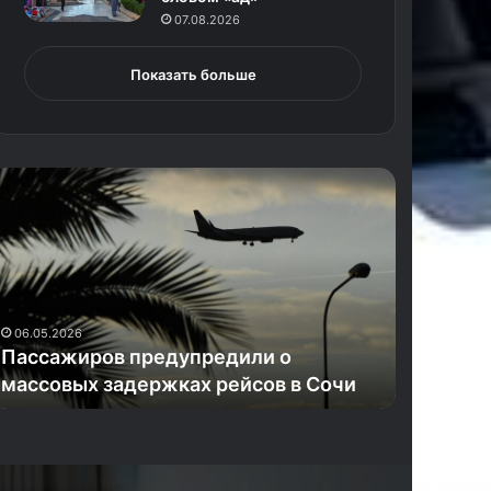
07.08.2026
Показать больше
П
В
ы
л
е
т
ж
е
10.11.2025
в
Вылетев
06.05.2026
ш
Пассажиров предупредили о
пронесл
а
массовых задержках рейсов в Сочи
и попал
я
в
Е
в
р