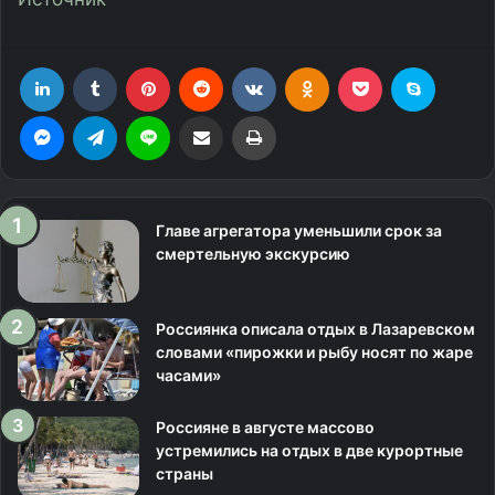
LinkedIn
Tumblr
Pinterest
Reddit
Вконтакте
Одноклассники
Фрезеровка
Skype
Messenger
Telegram
Line
Поделиться через электронную почту
Печатать
Главе агрегатора уменьшили срок за
смертельную экскурсию
Россиянка описала отдых в Лазаревском
словами «пирожки и рыбу носят по жаре
часами»
Россияне в августе массово
устремились на отдых в две курортные
страны