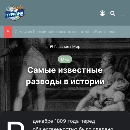
Войти
Найти
М
Российский аэропорт закрыли ради безопасности
Главная
/
Мир
Мир
Самые известные
разводы в истории
декабре 1809 года перед
общественностью было сделано