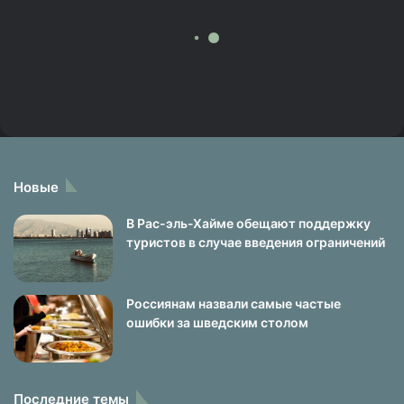
Новые
В Рас-эль-Хайме обещают поддержку
туристов в случае введения ограничений
Россиянам назвали самые частые
ошибки за шведским столом
Последние темы