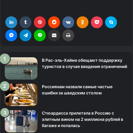
LinkedIn
Tumblr
Pinterest
Reddit
Вконтакте
Одноклассники
Фрезеровка
Skype
Messenger
Telegram
Line
Поделиться через электронную почту
Печатать
В Рас-эль-Хайме обещают поддержку
туристов в случае введения ограничений
Россиянам назвали самые частые
ошибки за шведским столом
Стюардесса прилетела в Россию с
элитным вином на 2 миллиона рублей в
багаже и попалась