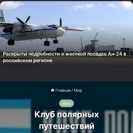
Р
а
с
к
р
ы
т
ы
Раскрыты подробности о жесткой посадке Ан-24 в
п
российском регионе
о
д
р
о
б
н
о
с
т
и
о
ж