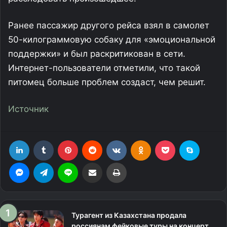
Ранее пассажир другого рейса взял в самолет
50-килограммовую собаку для «эмоциональной
поддержки» и был раскритикован в сети.
Интернет-пользователи отметили, что такой
питомец больше проблем создаст, чем решит.
Источник
LinkedIn
Tumblr
Pinterest
Reddit
Вконтакте
Одноклассники
Фрезеровка
Skype
Messenger
Telegram
Line
Поделиться через электронную почту
Печатать
Турагент из Казахстана продала
россиянам фейковые туры на концерт