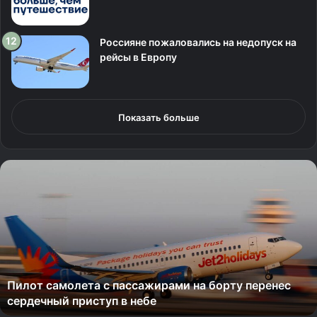
Россияне пожаловались на недопуск на
рейсы в Европу
Показать больше
П
и
л
о
т
с
а
м
Пилот самолета с пассажирами на борту перенес
о
сердечный приступ в небе
л
е