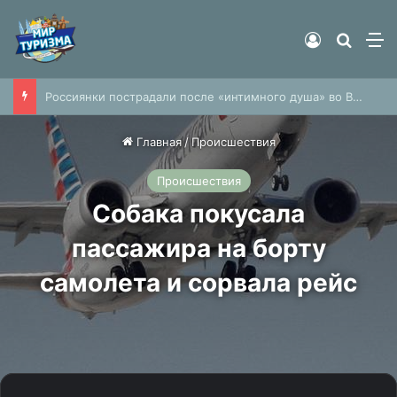
Войти
Найти
М
Россиянки пострадали после «интимного душа» во Вьетнаме
Главная
/
Происшествия
Происшествия
Собака покусала
пассажира на борту
самолета и сорвала рейс