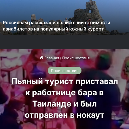
я
н
а
Россиянам рассказали о снижении стоимости
м
авиабилетов на популярный южный курорт
р
а
с
с
к
а
з
а
л
и
о
с
н
и
ж
е
н