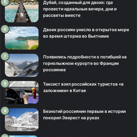
Дубай, созданный для двоих: где
провести идеальные вечера, дни и
рассветы вместе
Двоих россиян унесло в открытое море
во время шторма во Вьетнаме
Появились подробности о погибшей на
горнолыжном курорте во Франции
россиянке
Таксист взял российских туристов «в
заложники» в Китае
Безногий россиянин первым в истории
покорил Эверест на руках