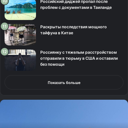
Российский диджей пропал после
проблем с документами в Таиланде
Раскрыты последствия мощного
тайфуна в Китае
Россиянку с тяжелым расстройством
отправили в тюрьму в США и оставили
без помощи
Показать больше
Р
о
с
с
и