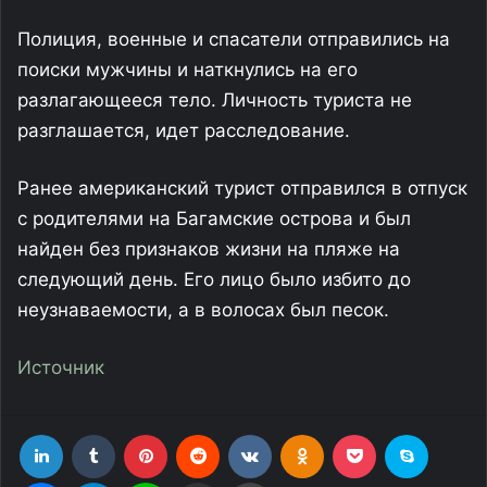
Полиция, военные и спасатели отправились на
поиски мужчины и наткнулись на его
разлагающееся тело. Личность туриста не
разглашается, идет расследование.
Ранее американский турист отправился в отпуск
с родителями на Багамские острова и был
найден без признаков жизни на пляже на
следующий день. Его лицо было избито до
неузнаваемости, а в волосах был песок.
Источник
LinkedIn
Tumblr
Pinterest
Reddit
Вконтакте
Одноклассники
Фрезеровка
Skype
Messenger
Telegram
Line
Поделиться через электронную почту
Печатать