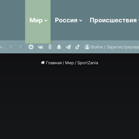
Мир
Россия
Происшествия
Reddit
vk.com
Одноклассники
Snapchat
Telegram
TikTok
Огромная волна едва не снесла туриста со скалы в Териберке и попала на видео
Войти / Зарегистрирова
Главная
/
Мир
/
SportZania