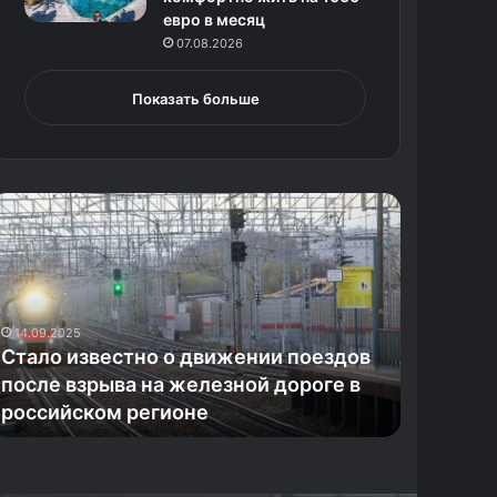
евро в месяц
07.08.2026
Показать больше
С
И
н
ф
о
р
м
14.09.2025
а
Стало известно о движении поездов
26.04.2025
ц
после взрыва на железной дороге в
Информа
и
российском регионе
Гвинеи
я
о
б
Э