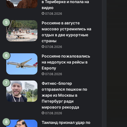
в Териберке и попала на
видео
07.08.2026
Россияне в августе
массово устремились на
отдых в две курортные
страны
07.08.2026
Россияне пожаловались
на недопуск на рейсы в
Европу
07.08.2026
Фитнес-блогер
отправился пешком по
жаре из Москвы в
Петербург ради
мирового рекорда
07.08.2026
Таиланд признал удар по